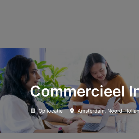
Commercieel In
Op locatie
Amsterdam
,
Noord-Holla