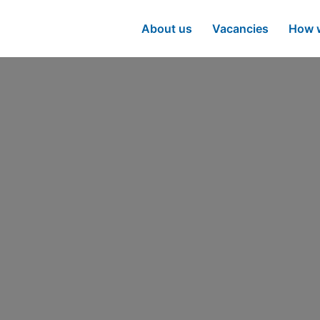
About us
Vacancies
How w