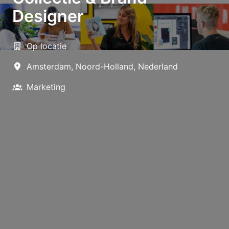
Designer
Op locatie
Amsterdam
,
Noord-Holland
,
Nederland
Marketing