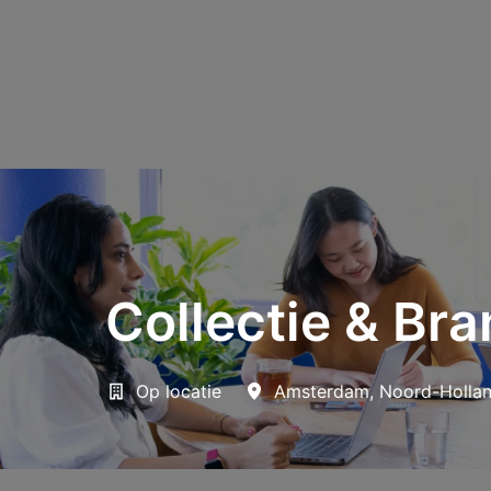
Collectie & Br
Op locatie
Amsterdam
,
Noord-Holla