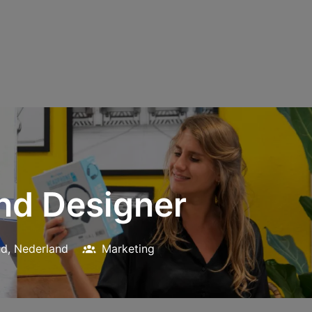
and Designer
nd
,
Nederland
Marketing