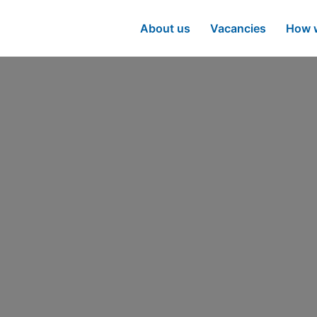
About us
Vacancies
How w