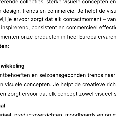
rerende collecties, sterke visuele concepten e
van design, trends en commercie. Je helpt de vi
ijl je ervoor zorgt dat elk contactmoment – van
nspirerend, consistent en commercieel effectie
umenten onze producten in heel Europa ervaren
ten:
twikkeling
ntbehoeften en seizoensgebonden trends naar i
en visuele concepten. Je helpt de creatieve ri
en zorgt ervoor dat elk concept zowel visueel s
aal
riaal, productoverzichten, moodboards en op m