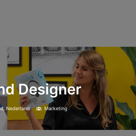
and Designer
nd
,
Nederland
Marketing