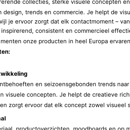
rerende collecties, sterke visuele concepten e
van design, trends en commercie. Je helpt de vi
ijl je ervoor zorgt dat elk contactmoment – van
nspirerend, consistent en commercieel effectie
umenten onze producten in heel Europa ervaren
ten:
twikkeling
ntbehoeften en seizoensgebonden trends naar i
en visuele concepten. Je helpt de creatieve ri
en zorgt ervoor dat elk concept zowel visueel s
aal
riaal, productoverzichten, moodboards en op m