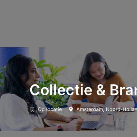
Collectie & Br
Op locatie
Amsterdam
,
Noord-Holla