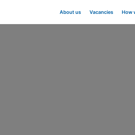
About us
Vacancies
How w